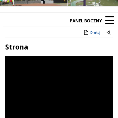
PANEL BOCZNY
Drukuj
Strona
Treść