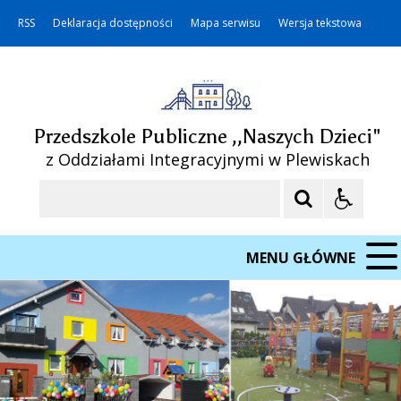
RSS
Deklaracja dostępności
Mapa serwisu
Wersja tekstowa
Przedszkole Publiczne ,,Naszych Dzieci"
z Oddziałami Integracyjnymi w Plewiskach
Szukaj
MENU GŁÓWNE