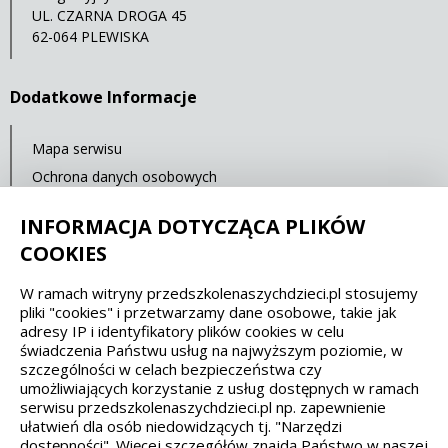
UL. CZARNA DROGA 45
62-064 PLEWISKA
Dodatkowe Informacje
Mapa serwisu
Ochrona danych osobowych
Statystyki oglądalności
INFORMACJA DOTYCZĄCA PLIKÓW
Ostatnia aktualizacja: 14.07.2021 12:00
COOKIES
W ramach witryny przedszkolenaszychdzieci.pl stosujemy
Spełniamy standardy dostępności oraz W3C
pliki "cookies" i przetwarzamy dane osobowe, takie jak
adresy IP i identyfikatory plików cookies w celu
WCAG 2.1
SECTION 508
EAA/EN 301549
świadczenia Państwu usług na najwyższym poziomie, w
szczególności w celach bezpieczeństwa czy
umożliwiających korzystanie z usług dostępnych w ramach
IS 5568
serwisu przedszkolenaszychdzieci.pl np. zapewnienie
ułatwień dla osób niedowidzących tj. "Narzędzi
dostępności". Więcej szczegółów znajdą Państwo w naszej