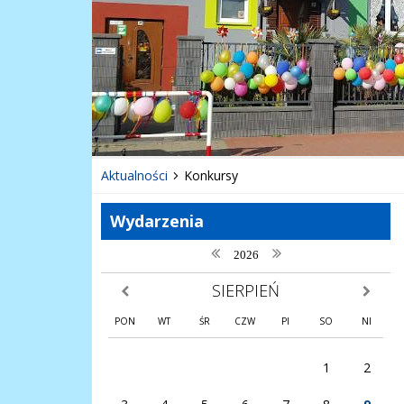
Aktualności
Konkursy
Wydarzenia
poprzedni rok
następny rok
2026
SIERPIEŃ
poprzedni miesiąc
następny
PON
WT
ŚR
CZW
PI
SO
NI
1
2