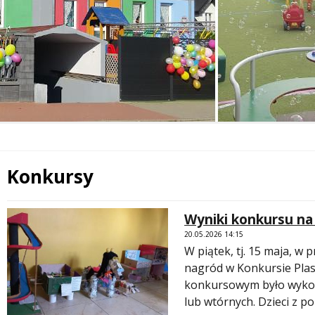
Konkursy
Treść
Wyniki konkursu n
 miesiąc
20.05.2026 14:15
W piątek, tj. 15 maja, w
nagród w Konkursie Pla
konkursowym było wykon
lub wtórnych. Dzieci z p