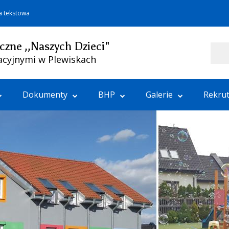
a tekstowa
czne ,,Naszych Dzieci"
Szukaj
acyjnymi w Plewiskach
Dokumenty
BHP
Galerie
Rekrut