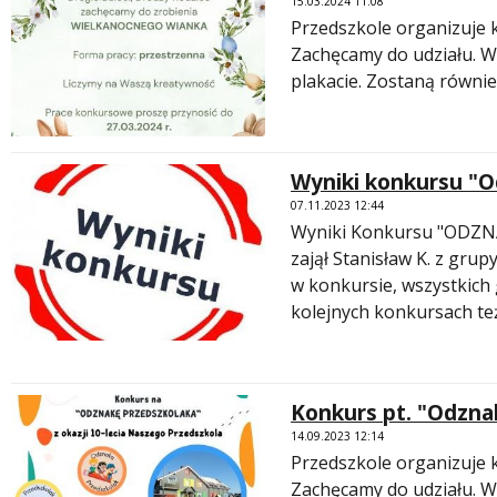
15.03.2024 11:08
Przedszkole organizuje 
Zachęcamy do udziału. Ws
plakacie. Zostaną równi
Wyniki konkursu "O
07.11.2023 12:44
Wyniki Konkursu "ODZN
zajął Stanisław K. z gru
w konkursie, wszystkich 
kolejnych konkursach te
Konkurs pt. "Odzna
14.09.2023 12:14
Przedszkole organizuje 
Zachęcamy do udziału. Ws