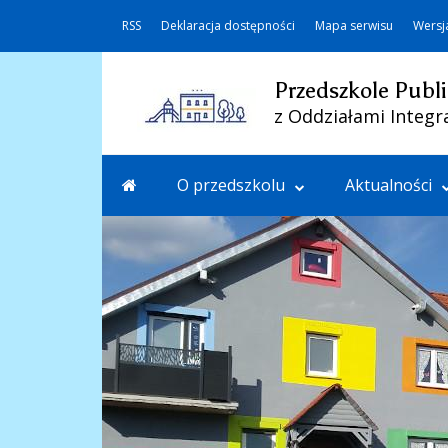
RSS
Deklaracja dostępności
Mapa serwisu
Wersj
Przedszkole Publi
z Oddziałami Integr
O przedszkolu
Aktualności