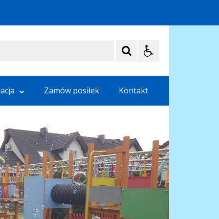
acja
Zamów posiłek
Kontakt