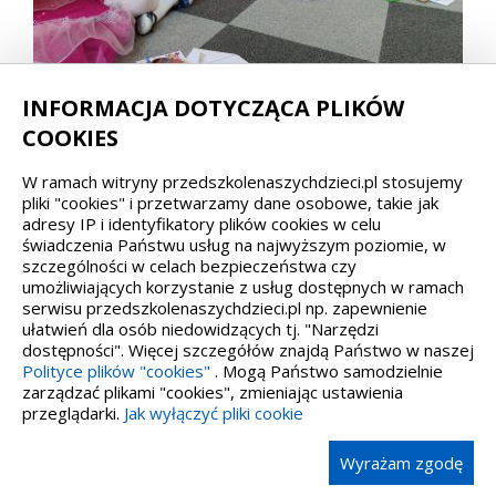
INFORMACJA DOTYCZĄCA PLIKÓW
COOKIES
W ramach witryny przedszkolenaszychdzieci.pl stosujemy
pliki "cookies" i przetwarzamy dane osobowe, takie jak
Kontakt
adresy IP i identyfikatory plików cookies w celu
świadczenia Państwu usług na najwyższym poziomie, w
tel. 601-293-532
szczególności w celach bezpieczeństwa czy
umożliwiających korzystanie z usług dostępnych w ramach
e-mail:
plewiskaprzedszkole@gmail.com
serwisu przedszkolenaszychdzieci.pl np. zapewnienie
Dyrektor Przedszkola:
ułatwień dla osób niedowidzących tj. "Narzędzi
Kacper Jaszczak
dostępności". Więcej szczegółów znajdą Państwo w naszej
Polityce plików "cookies"
. Mogą Państwo samodzielnie
zarządzać plikami "cookies", zmieniając ustawienia
Adres
przeglądarki.
Jak wyłączyć pliki cookie
Publiczne Przedszkole „Naszych Dzieci” z Oddziałami
Wyrażam zgodę
Integracyjnymi
UL. CZARNA DROGA 45