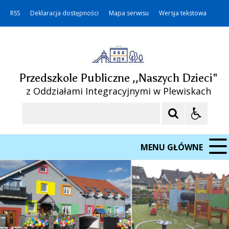
RSS
Deklaracja dostępności
Mapa serwisu
Wersja tekstowa
Przedszkole Publiczne ,,Naszych Dzieci"
z Oddziałami Integracyjnymi w Plewiskach
Szukaj
MENU GŁÓWNE