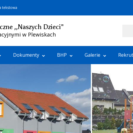
a tekstowa
czne ,,Naszych Dzieci"
Szukaj
acyjnymi w Plewiskach
Dokumenty
BHP
Galerie
Rekrut