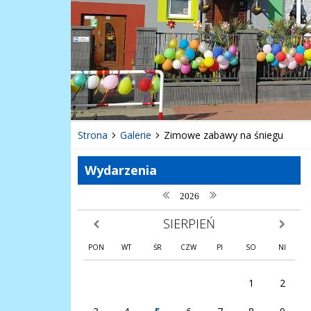
Strona
Galerie
Zimowe zabawy na śniegu
Wydarzenia
poprzedni rok
następny rok
2026
SIERPIEŃ
poprzedni miesiąc
następny
PON
WT
ŚR
CZW
PI
SO
NI
1
2