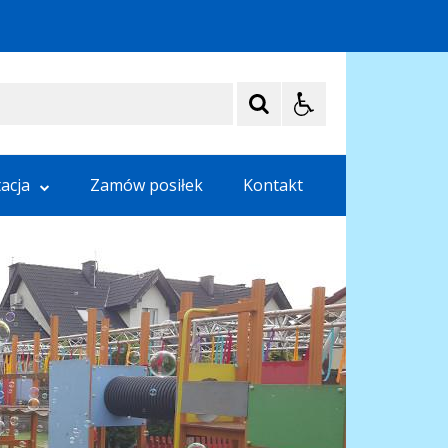
acja
Zamów posiłek
Kontakt