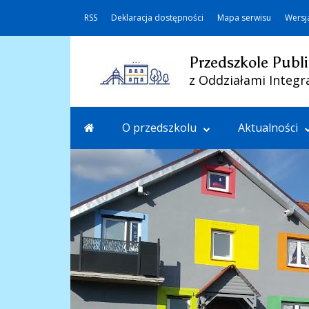
RSS
Deklaracja dostępności
Mapa serwisu
Wersj
Przedszkole Publi
z Oddziałami Integr
O przedszkolu
Aktualności