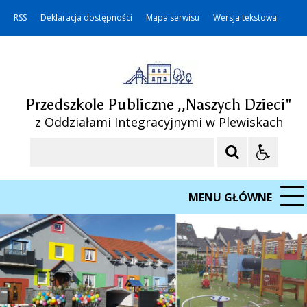
RSS
Deklaracja dostępności
Mapa serwisu
Wersja tekstowa
Przedszkole Publiczne ,,Naszych Dzieci"
z Oddziałami Integracyjnymi w Plewiskach
Szukaj
MENU GŁÓWNE