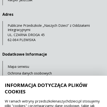
Adres
Publiczne Przedszkole „Naszych Dzieci” z Oddziałami
Integracyjnymi
UL. CZARNA DROGA 45
62-064 PLEWISKA
Dodatkowe Informacje
Mapa serwisu
Ochrona danych osobowych
Statystyki oglądalności
INFORMACJA DOTYCZĄCA PLIKÓW
Ostatnia aktualizacja: 14.07.2021 12:00
COOKIES
W ramach witryny przedszkolenaszychdzieci.pl stosujemy
Spełniamy standardy dostępności oraz W3C
pliki "cookies" i przetwarzamy dane osobowe, takie jak