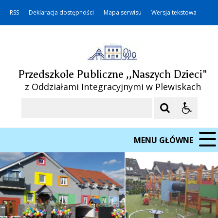
RSS
Deklaracja dostępności
Mapa serwisu
Wersja tekstowa
Przedszkole Publiczne ,,Naszych Dzieci"
z Oddziałami Integracyjnymi w Plewiskach
Szukaj
MENU GŁÓWNE