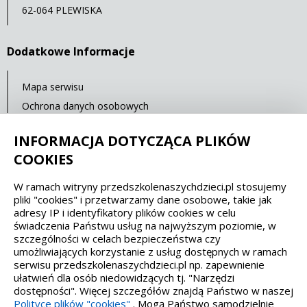
62-064 PLEWISKA
Dodatkowe Informacje
Mapa serwisu
Ochrona danych osobowych
Statystyki oglądalności
INFORMACJA DOTYCZĄCA PLIKÓW
Ostatnia aktualizacja: 14.07.2021 12:00
COOKIES
W ramach witryny przedszkolenaszychdzieci.pl stosujemy
Spełniamy standardy dostępności oraz W3C
pliki "cookies" i przetwarzamy dane osobowe, takie jak
adresy IP i identyfikatory plików cookies w celu
WCAG 2.1
SECTION 508
EAA/EN 301549
świadczenia Państwu usług na najwyższym poziomie, w
szczególności w celach bezpieczeństwa czy
umożliwiających korzystanie z usług dostępnych w ramach
IS 5568
serwisu przedszkolenaszychdzieci.pl np. zapewnienie
ułatwień dla osób niedowidzących tj. "Narzędzi
dostępności". Więcej szczegółów znajdą Państwo w naszej
Polityce plików "cookies"
. Mogą Państwo samodzielnie