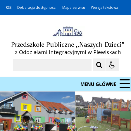
RSS
Deklaracja dostępności
Mapa serwisu
Wersja tekstowa
Przedszkole Publiczne ,,Naszych Dzieci"
z Oddziałami Integracyjnymi w Plewiskach
Szukaj
MENU GŁÓWNE