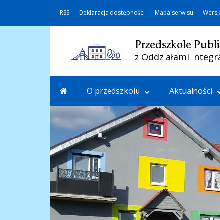
RSS
Deklaracja dostępności
Mapa serwisu
Wersj
Przedszkole Publi
z Oddziałami Integr
O przedszkolu
Aktualności