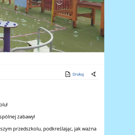
Drukuj
olu!
wspólnej zabawy!
zym przedszkolu, podkreślając, jak ważna