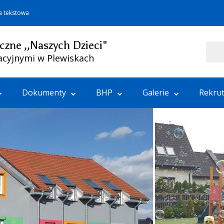
a tekstowa
czne ,,Naszych Dzieci"
Szukaj
acyjnymi w Plewiskach
Dokumenty
BHP
Galerie
Rekrut