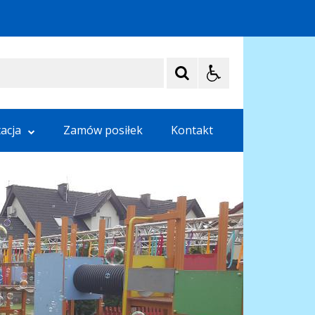
acja
Zamów posiłek
Kontakt