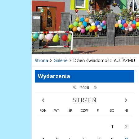
Strona
Galerie
Dzień świadomości AUTYZMU
Wydarzenia
poprzedni rok
następny rok
2026
SIERPIEŃ
poprzedni miesiąc
następny
PON
WT
ŚR
CZW
PI
SO
NI
1
2