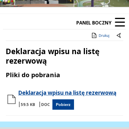
PANEL BOCZNY
Drukuj
Deklaracja wpisu na listę
rezerwową
Treść
Pliki do pobrania
Deklaracja wpisu na listę rezerwową
59.5 KB
Pobierz