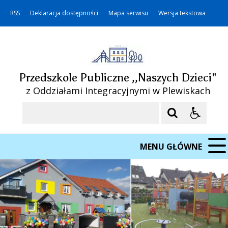
RSS
Deklaracja dostępności
Mapa serwisu
Wersja tekstowa
Przedszkole Publiczne ,,Naszych Dzieci"
z Oddziałami Integracyjnymi w Plewiskach
Szukaj
MENU GŁÓWNE