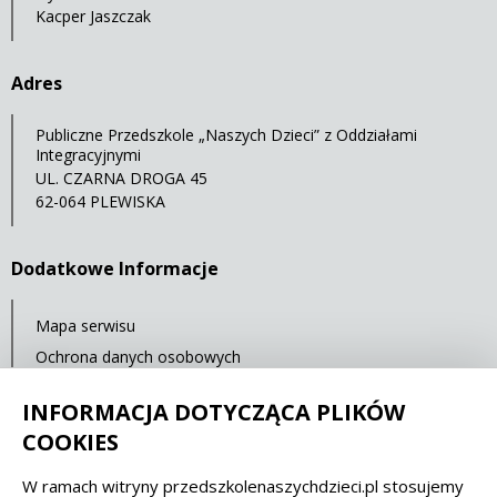
Kacper Jaszczak
Adres
Publiczne Przedszkole „Naszych Dzieci” z Oddziałami
Integracyjnymi
UL. CZARNA DROGA 45
62-064 PLEWISKA
Dodatkowe Informacje
Mapa serwisu
Ochrona danych osobowych
Statystyki oglądalności
INFORMACJA DOTYCZĄCA PLIKÓW
Ostatnia aktualizacja: 14.07.2021 12:00
COOKIES
W ramach witryny przedszkolenaszychdzieci.pl stosujemy