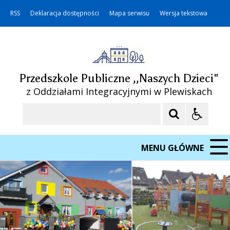
RSS
Deklaracja dostępności
Mapa serwisu
Wersja tekstowa
Przedszkole Publiczne ,,Naszych Dzieci"
z Oddziałami Integracyjnymi w Plewiskach
Szukaj
MENU GŁÓWNE