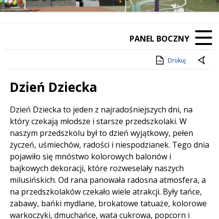
PANEL BOCZNY
Drukuj
Dzień Dziecka
Treść
Dzień Dziecka to jeden z najradośniejszych dni, na
który czekają młodsze i starsze przedszkolaki. W
naszym przedszkolu był to dzień wyjątkowy, pełen
życzeń, uśmiechów, radości i niespodzianek. Tego dnia
pojawiło się mnóstwo kolorowych balonów i
bajkowych dekoracji, które rozweselały naszych
milusińskich. Od rana panowała radosna atmosfera, a
na przedszkolaków czekało wiele atrakcji. Były tańce,
zabawy, bańki mydlane, brokatowe tatuaże, kolorowe
warkoczyki, dmuchańce, wata cukrowa, popcorn i