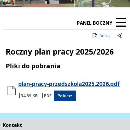
PANEL BOCZNY
Drukuj
Roczny plan pracy 2025/2026
Treść
Pliki do pobrania
plan-pracy-przedszkola2025.2026.pdf
34.39 KB
Pobierz
Kontakt