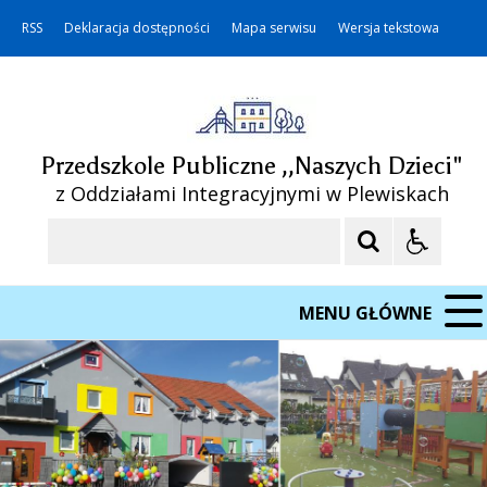
RSS
Deklaracja dostępności
Mapa serwisu
Wersja tekstowa
Przedszkole Publiczne ,,Naszych Dzieci"
z Oddziałami Integracyjnymi w Plewiskach
Szukaj
MENU GŁÓWNE