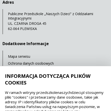
Adres
Publiczne Przedszkole „Naszych Dzieci” z Oddziałami
Integracyjnymi
UL. CZARNA DROGA 45
62-064 PLEWISKA
Dodatkowe Informacje
Mapa serwisu
Ochrona danych osobowych
Statystyki oglądalności
INFORMACJA DOTYCZĄCA PLIKÓW
Ostatnia aktualizacja: 14.07.2021 12:00
COOKIES
W ramach witryny przedszkolenaszychdzieci.pl stosujemy
Spełniamy standardy dostępności oraz W3C
pliki "cookies" i przetwarzamy dane osobowe, takie jak
adresy IP i identyfikatory plików cookies w celu
WCAG 2.1
SECTION 508
EAA/EN 301549
świadczenia Państwu usług na najwyższym poziomie, w