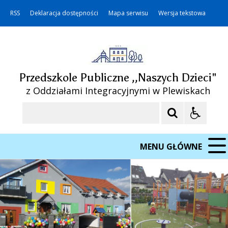
RSS
Deklaracja dostępności
Mapa serwisu
Wersja tekstowa
Przedszkole Publiczne ,,Naszych Dzieci"
z Oddziałami Integracyjnymi w Plewiskach
Szukaj
MENU GŁÓWNE