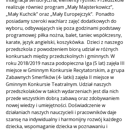
realizuje również program „Mały Majsterkowicz”,
„Mały Kuchcik” oraz „Mały Europejczyk”. Ponadto
posiadamy szeroki wachlarz zajęć dodatkowych do
wyboru, odbywających się poza godzinami podstawy
programowej: piłka nożna, balet, taniec współczesny,
karate, język angielski, koszykówka. Dzieci z naszego
przedszkola z powodzeniem biorą udział w różnych
konkursach między przedszkolnych i gminnych. W
roku 2018/2019 nasza podopieczna Iga (5 lat) zajęła III
miejsce w Gminnym Konkursie Recytatorskim, a grupa
Zabawnych Smerfików (4- latki) zajęła II miejsce w
Gminnym Konkursie Teatralnym. Udział naszych
przedszkolaków w takich wydarzeniach jest dla nich
przede wszystkim dobrą zabawą oraz zdobywaniem
nowej wiedzy i umiejętności. Doświadczenie w
działaniach naszych nauczycieli i pracowników daje
szansę na indywidualny i harmonijny rozwój każdego
dziecka, wspomaganie dziecka w poznawaniu i