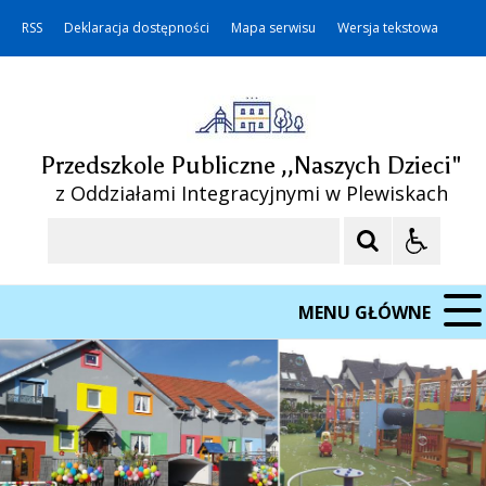
RSS
Deklaracja dostępności
Mapa serwisu
Wersja tekstowa
Przedszkole Publiczne ,,Naszych Dzieci"
z Oddziałami Integracyjnymi w Plewiskach
Szukaj
MENU GŁÓWNE