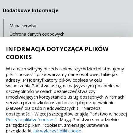
Dodatkowe Informacje
Mapa serwisu
Ochrona danych osobowych
Statystyki oglądalności
INFORMACJA DOTYCZĄCA PLIKÓW
Ostatnia aktualizacja: 14.07.2021 12:00
COOKIES
W ramach witryny przedszkolenaszychdzieci.pl stosujemy
Spełniamy standardy dostępności oraz W3C
pliki "cookies" i przetwarzamy dane osobowe, takie jak
adresy IP i identyfikatory plików cookies w celu
WCAG 2.1
SECTION 508
EAA/EN 301549
świadczenia Państwu usług na najwyższym poziomie, w
szczególności w celach bezpieczeństwa czy
umożliwiających korzystanie z usług dostępnych w ramach
IS 5568
serwisu przedszkolenaszychdzieci.pl np. zapewnienie
ułatwień dla osób niedowidzących tj. "Narzędzi
dostępności". Więcej szczegółów znajdą Państwo w naszej
Polityce plików "cookies"
. Mogą Państwo samodzielnie
zarządzać plikami "cookies", zmieniając ustawienia
przeglądarki.
Jak wyłączyć pliki cookie