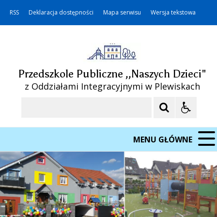
RSS
Deklaracja dostępności
Mapa serwisu
Wersja tekstowa
Przedszkole Publiczne ,,Naszych Dzieci"
z Oddziałami Integracyjnymi w Plewiskach
Szukaj
MENU GŁÓWNE