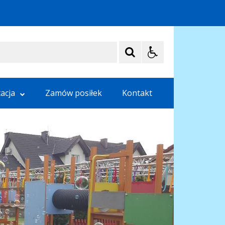
acja
Zamów posiłek
Kontakt