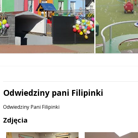
Odwiedziny pani Filipinki
 miesiąc
Treść
Odwiedziny Pani Filipinki
Zdjęcia