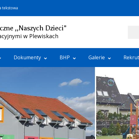
a tekstowa
czne ,,Naszych Dzieci"
Szukaj
acyjnymi w Plewiskach
Dokumenty
BHP
Galerie
Rekrut