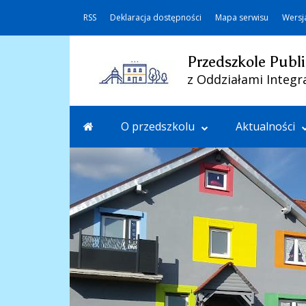
RSS
Deklaracja dostępności
Mapa serwisu
Wersj
Przedszkole Publi
z Oddziałami Integr
O przedszkolu
Aktualności