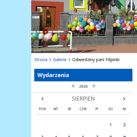
Strona
Galerie
Odwiedziny pani Filipinki
Wydarzenia
poprzedni rok
następny rok
2026
SIERPIEŃ
poprzedni miesiąc
następny
PON
WT
ŚR
CZW
PI
SO
NI
1
2