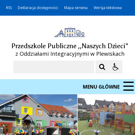
RSS
Deklaracja dostępności
Mapa serwisu
Wersja tekstowa
Przedszkole Publiczne ,,Naszych Dzieci"
z Oddziałami Integracyjnymi w Plewiskach
Szukaj
MENU GŁÓWNE