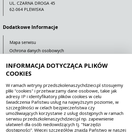
UL. CZARNA DROGA 45
62-064 PLEWISKA
Dodatkowe Informacje
Mapa serwisu
Ochrona danych osobowych
Statystyki oglądalności
INFORMACJA DOTYCZĄCA PLIKÓW
Ostatnia aktualizacja: 14.07.2021 12:00
COOKIES
W ramach witryny przedszkolenaszychdzieci.pl stosujemy
Spełniamy standardy dostępności oraz W3C
pliki "cookies" i przetwarzamy dane osobowe, takie jak
adresy IP i identyfikatory plików cookies w celu
WCAG 2.1
SECTION 508
EAA/EN 301549
świadczenia Państwu usług na najwyższym poziomie, w
szczególności w celach bezpieczeństwa czy
umożliwiających korzystanie z usług dostępnych w ramach
IS 5568
serwisu przedszkolenaszychdzieci.pl np. zapewnienie
ułatwień dla osób niedowidzących tj. "Narzędzi
dostępności". Więcej szczegółów znajdą Państwo w naszej