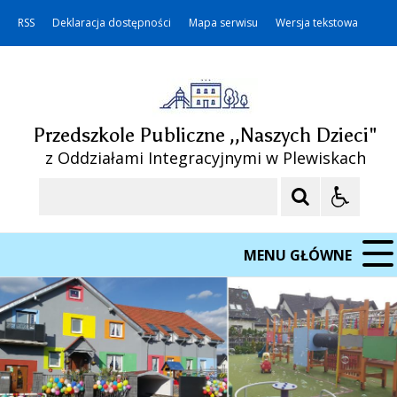
RSS
Deklaracja dostępności
Mapa serwisu
Wersja tekstowa
Przedszkole Publiczne ,,Naszych Dzieci"
z Oddziałami Integracyjnymi w Plewiskach
Szukaj
MENU GŁÓWNE