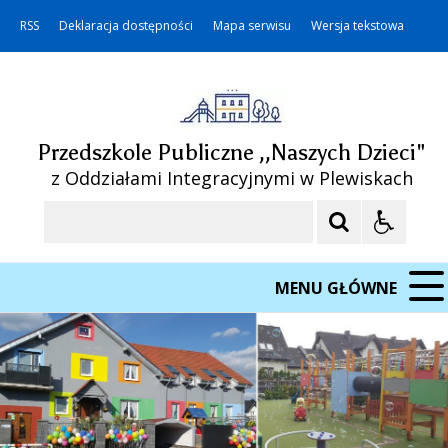
RSS
Deklaracja dostępności
Mapa serwisu
Wersja tekstowa
Przedszkole Publiczne ,,Naszych Dzieci"
z Oddziałami Integracyjnymi w Plewiskach
Szukaj
MENU GŁÓWNE