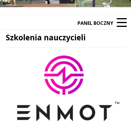
PANEL BOCZNY
Szkolenia nauczycieli
Treść