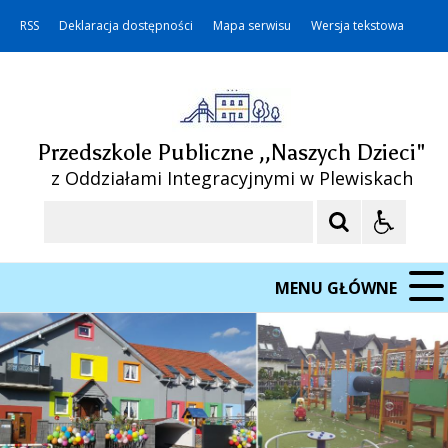
RSS
Deklaracja dostępności
Mapa serwisu
Wersja tekstowa
Przedszkole Publiczne ,,Naszych Dzieci"
z Oddziałami Integracyjnymi w Plewiskach
Szukaj
MENU GŁÓWNE