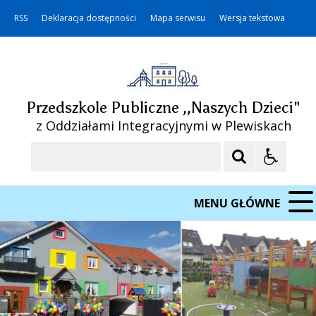
RSS
Deklaracja dostępności
Mapa serwisu
Wersja tekstowa
Przedszkole Publiczne ,,Naszych Dzieci"
z Oddziałami Integracyjnymi w Plewiskach
Szukaj
MENU GŁÓWNE