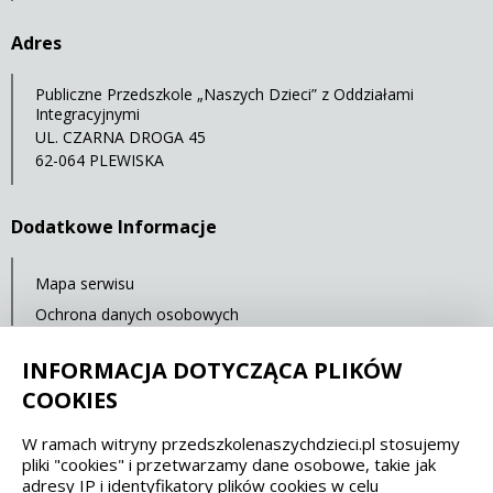
Adres
Publiczne Przedszkole „Naszych Dzieci” z Oddziałami
Integracyjnymi
UL. CZARNA DROGA 45
62-064 PLEWISKA
Dodatkowe Informacje
Mapa serwisu
Ochrona danych osobowych
Statystyki oglądalności
INFORMACJA DOTYCZĄCA PLIKÓW
Ostatnia aktualizacja: 14.07.2021 12:00
COOKIES
W ramach witryny przedszkolenaszychdzieci.pl stosujemy
Spełniamy standardy dostępności oraz W3C
pliki "cookies" i przetwarzamy dane osobowe, takie jak
adresy IP i identyfikatory plików cookies w celu