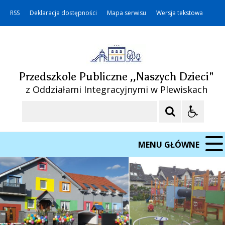
RSS
Deklaracja dostępności
Mapa serwisu
Wersja tekstowa
Przedszkole Publiczne ,,Naszych Dzieci"
z Oddziałami Integracyjnymi w Plewiskach
Szukaj
MENU GŁÓWNE