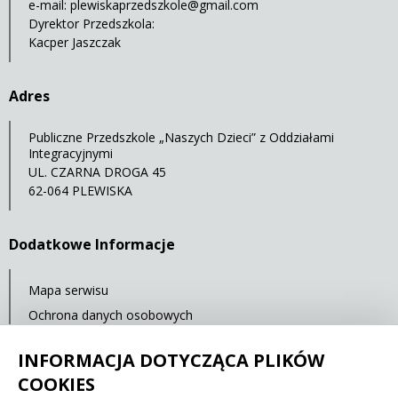
e-mail:
plewiskaprzedszkole@gmail.com
Dyrektor Przedszkola:
Kacper Jaszczak
Adres
Publiczne Przedszkole „Naszych Dzieci” z Oddziałami
Integracyjnymi
UL. CZARNA DROGA 45
62-064 PLEWISKA
Dodatkowe Informacje
Mapa serwisu
Ochrona danych osobowych
Statystyki oglądalności
INFORMACJA DOTYCZĄCA PLIKÓW
Ostatnia aktualizacja: 14.07.2021 12:00
COOKIES