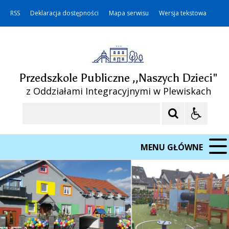
RSS
Deklaracja dostępności
Mapa serwisu
Wersja tekstowa
Przedszkole Publiczne ,,Naszych Dzieci"
z Oddziałami Integracyjnymi w Plewiskach
Szukaj
MENU GŁÓWNE