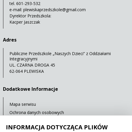
tel. 601-293-532
e-mail:
plewiskaprzedszkole@gmail.com
Dyrektor Przedszkola:
Kacper Jaszczak
Adres
Publiczne Przedszkole „Naszych Dzieci” z Oddziałami
Integracyjnymi
UL. CZARNA DROGA 45
62-064 PLEWISKA
Dodatkowe Informacje
Mapa serwisu
Ochrona danych osobowych
Statystyki oglądalności
INFORMACJA DOTYCZĄCA PLIKÓW
Ostatnia aktualizacja: 14.07.2021 12:00