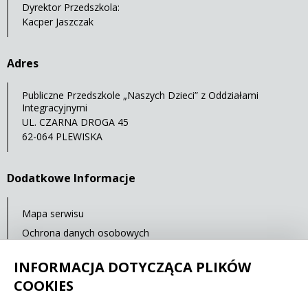
Dyrektor Przedszkola:
Kacper Jaszczak
Adres
Publiczne Przedszkole „Naszych Dzieci” z Oddziałami
Integracyjnymi
UL. CZARNA DROGA 45
62-064 PLEWISKA
Dodatkowe Informacje
Mapa serwisu
Ochrona danych osobowych
Statystyki oglądalności
INFORMACJA DOTYCZĄCA PLIKÓW
Ostatnia aktualizacja: 14.07.2021 12:00
COOKIES