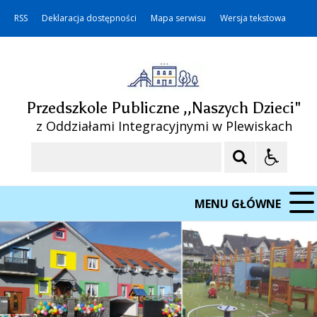
RSS
Deklaracja dostępności
Mapa serwisu
Wersja tekstowa
Przedszkole Publiczne ,,Naszych Dzieci"
z Oddziałami Integracyjnymi w Plewiskach
Szukaj
MENU GŁÓWNE