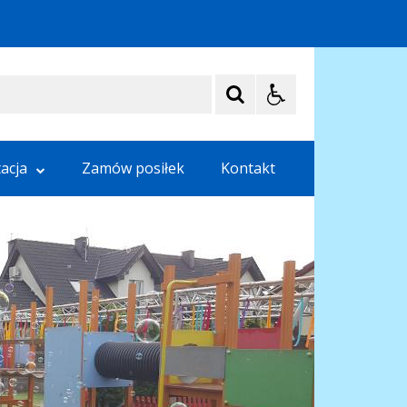
acja
Zamów posiłek
Kontakt