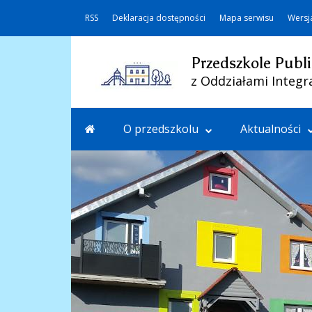
RSS
Deklaracja dostępności
Mapa serwisu
Wersj
Przedszkole Publi
z Oddziałami Integr
O przedszkolu
Aktualności