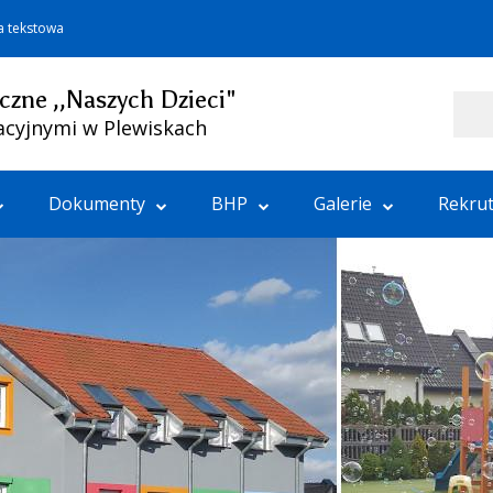
a tekstowa
czne ,,Naszych Dzieci"
Szukaj
acyjnymi w Plewiskach
Dokumenty
BHP
Galerie
Rekrut