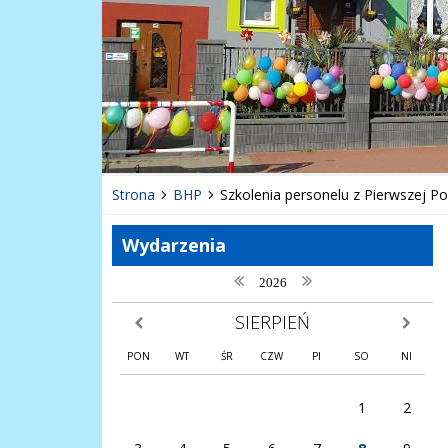
Strona
BHP
Szkolenia personelu z Pierwszej 
Wydarzenia
poprzedni rok
następny rok
2026
SIERPIEŃ
poprzedni miesiąc
następny
PON
WT
ŚR
CZW
PI
SO
NI
1
2