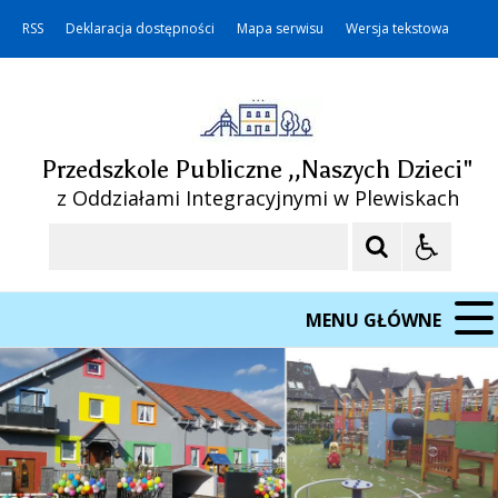
RSS
Deklaracja dostępności
Mapa serwisu
Wersja tekstowa
Przedszkole Publiczne ,,Naszych Dzieci"
z Oddziałami Integracyjnymi w Plewiskach
Szukaj
MENU GŁÓWNE