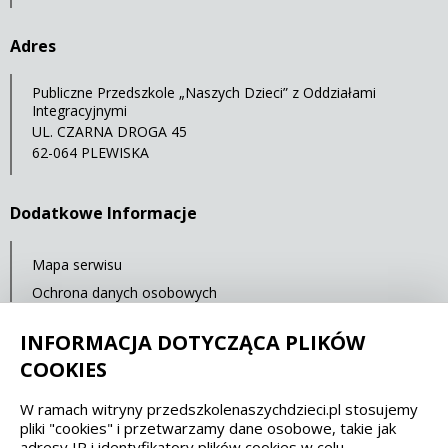
Adres
Publiczne Przedszkole „Naszych Dzieci” z Oddziałami
Integracyjnymi
UL. CZARNA DROGA 45
62-064 PLEWISKA
Dodatkowe Informacje
Mapa serwisu
Ochrona danych osobowych
Statystyki oglądalności
INFORMACJA DOTYCZĄCA PLIKÓW
Ostatnia aktualizacja: 14.07.2021 12:00
COOKIES
W ramach witryny przedszkolenaszychdzieci.pl stosujemy
Spełniamy standardy dostępności oraz W3C
pliki "cookies" i przetwarzamy dane osobowe, takie jak
adresy IP i identyfikatory plików cookies w celu