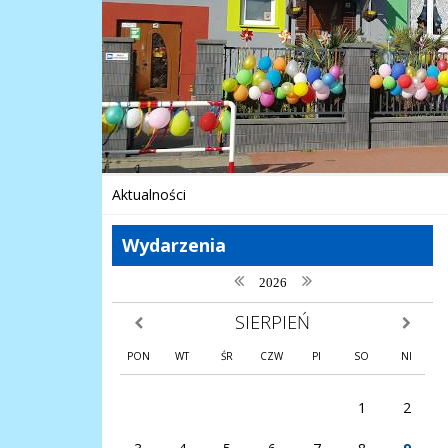
Aktualności
Wydarzenia
poprzedni rok
następny rok
2026
SIERPIEŃ
poprzedni miesiąc
następny
PON
WT
ŚR
CZW
PI
SO
NI
1
2