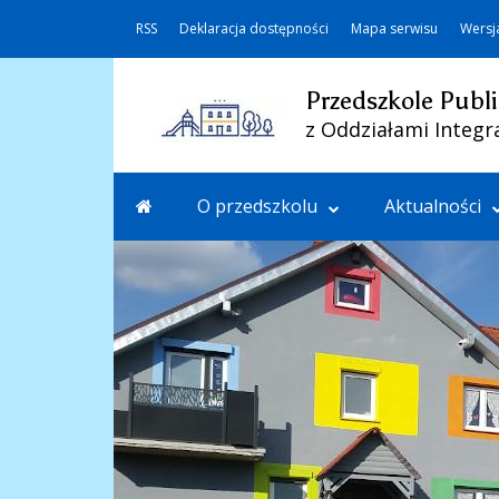
RSS
Deklaracja dostępności
Mapa serwisu
Wersj
Przedszkole Publi
z Oddziałami Integr
O przedszkolu
Aktualności