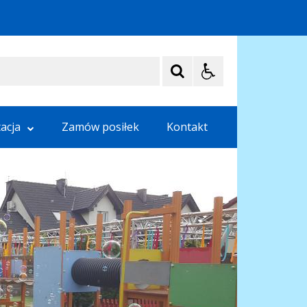
acja
Zamów posiłek
Kontakt