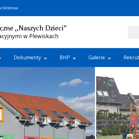
a tekstowa
czne ,,Naszych Dzieci"
Szukaj
acyjnymi w Plewiskach
Dokumenty
BHP
Galerie
Rekrut