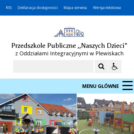
RSS
Deklaracja dostępności
Mapa serwisu
Wersja tekstowa
Przedszkole Publiczne ,,Naszych Dzieci"
z Oddziałami Integracyjnymi w Plewiskach
Szukaj
MENU GŁÓWNE