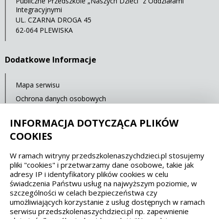
Publiczne Przedszkole „Naszych Dzieci” z Oddziałami
Integracyjnymi
UL. CZARNA DROGA 45
62-064 PLEWISKA
Dodatkowe Informacje
Mapa serwisu
Ochrona danych osobowych
Statystyki oglądalności
INFORMACJA DOTYCZĄCA PLIKÓW
Ostatnia aktualizacja: 14.07.2021 12:00
COOKIES
W ramach witryny przedszkolenaszychdzieci.pl stosujemy
Spełniamy standardy dostępności oraz W3C
pliki "cookies" i przetwarzamy dane osobowe, takie jak
adresy IP i identyfikatory plików cookies w celu
WCAG 2.1
SECTION 508
EAA/EN 301549
świadczenia Państwu usług na najwyższym poziomie, w
szczególności w celach bezpieczeństwa czy
umożliwiających korzystanie z usług dostępnych w ramach
IS 5568
serwisu przedszkolenaszychdzieci.pl np. zapewnienie