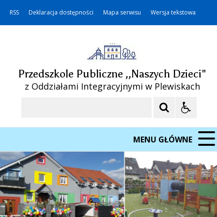
RSS
Deklaracja dostępności
Mapa serwisu
Wersja tekstowa
Przedszkole Publiczne ,,Naszych Dzieci"
z Oddziałami Integracyjnymi w Plewiskach
Szukaj
MENU GŁÓWNE